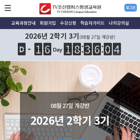
로그인
교육과정안내
회원가입
수강신청
학습자가이드
나의강의실
2026년 2학기 3기
(08월 27일 개강반)
:
1
6
1
8
3
6
0
4
1
6
1
8
:
3
6
0
0
4
4
-
D
Day
08월 27일 개강반
2026년 2학기 3기